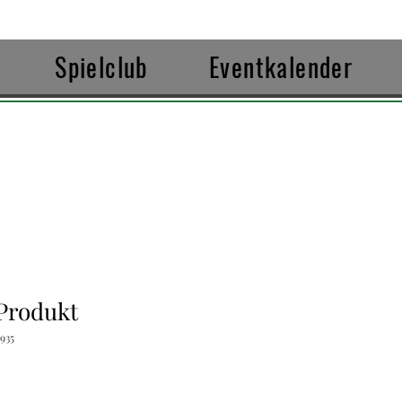
Spielclub
Eventkalender
 Produkt
935