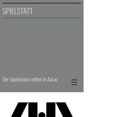
SPIELSTATT
Der Spieleladen mitten in Aarau