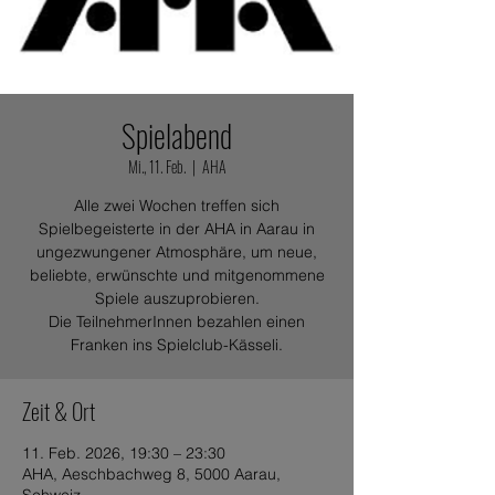
Spielabend
Mi., 11. Feb.
  |  
AHA
Alle zwei Wochen treffen sich
Spielbegeisterte in der AHA in Aarau in
ungezwungener Atmosphäre, um neue,
beliebte, erwünschte und mitgenommene
Spiele auszuprobieren.
Die TeilnehmerInnen bezahlen einen
Zeit & Ort
11. Feb. 2026, 19:30 – 23:30
AHA, Aeschbachweg 8, 5000 Aarau,