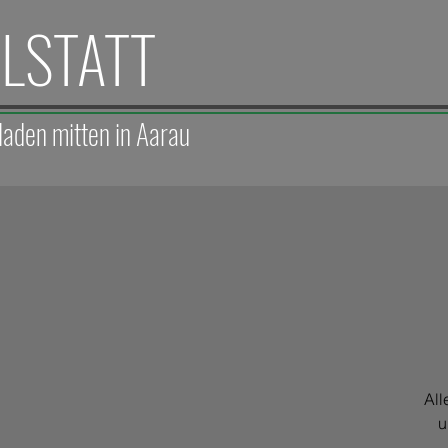
ELSTATT
laden mitten in Aarau
All
u