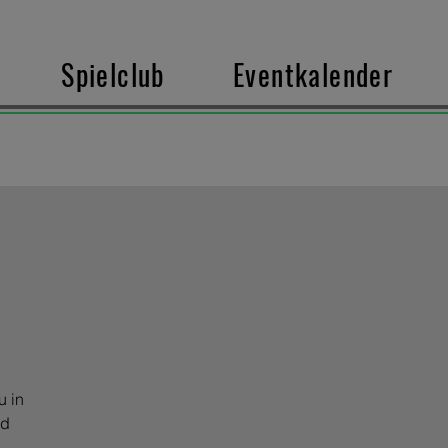
Spielclub
Eventkalender
u in
nd