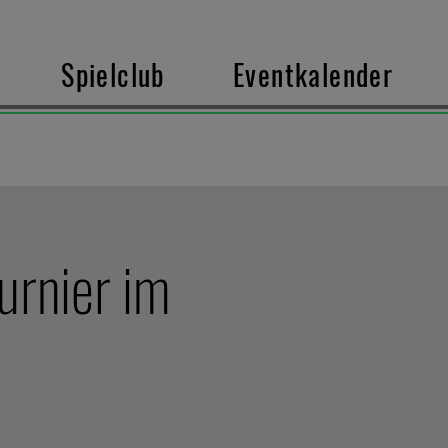
Spielclub
Eventkalender
urnier im