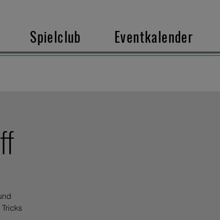
Spielclub
Eventkalender
ff
 und
 Tricks