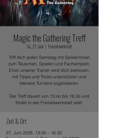
Magic the Gathering Treff
Sa., 27. Juni
  |  
Freizeitwerkstatt
Triff dich jeden Samstag mit SpielerInnen
zum Tauschen, Spielen und Fachsimpeln.
Einer unserer Trainer wird dich betreuen,
mit Tipps und Tricks unterstützen und
kleinere Turniere organisieren.
Der Treff dauert von 13.oo bis 16.3o und
findet in der Freizeitwerkstatt statt.
Zeit & Ort
27. Juni 2026, 13:00 – 16:30