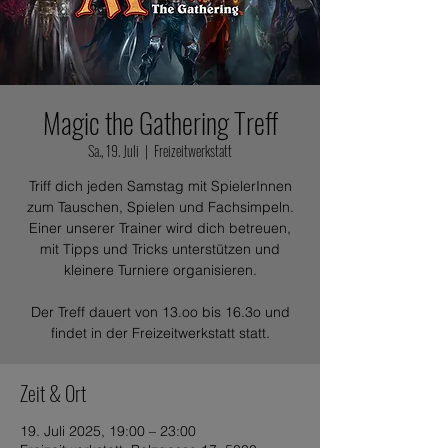
Magic the Gathering Treff
Sa., 19. Juli
  |  
Freizeitwerkstatt
Triff dich jeden Samstag mit SpielerInnen
zum Tauschen, Spielen und Fachsimpeln.
Einer unserer Trainer wird dich betreuen,
mit Tipps und Tricks unterstützen und
kleinere Turniere organisieren.
Der Treff dauert von 13.oo bis 16.3o und
findet in der Freizeitwerkstatt statt.
Zeit & Ort
19. Juli 2025, 19:00 – 23:00