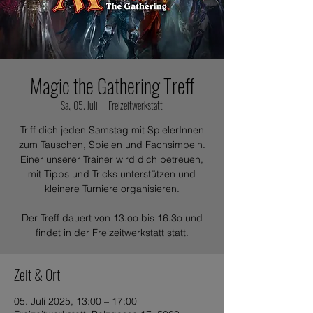
Magic the Gathering Treff
Sa., 05. Juli
  |  
Freizeitwerkstatt
Triff dich jeden Samstag mit SpielerInnen
zum Tauschen, Spielen und Fachsimpeln.
Einer unserer Trainer wird dich betreuen,
mit Tipps und Tricks unterstützen und
kleinere Turniere organisieren.
Der Treff dauert von 13.oo bis 16.3o und
findet in der Freizeitwerkstatt statt.
Zeit & Ort
05. Juli 2025, 13:00 – 17:00