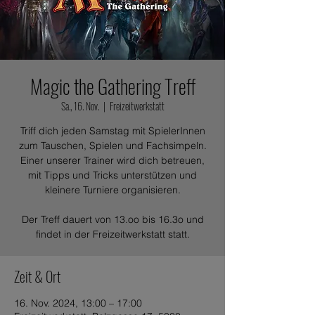
Magic the Gathering Treff
Sa., 16. Nov.
  |  
Freizeitwerkstatt
Triff dich jeden Samstag mit SpielerInnen
zum Tauschen, Spielen und Fachsimpeln.
Einer unserer Trainer wird dich betreuen,
mit Tipps und Tricks unterstützen und
kleinere Turniere organisieren.
Der Treff dauert von 13.oo bis 16.3o und
findet in der Freizeitwerkstatt statt.
Zeit & Ort
16. Nov. 2024, 13:00 – 17:00