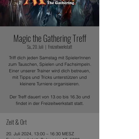
Magic the Gathering Treff
Sa., 20. Juli
  |  
Freizeitwerkstatt
Triff dich jeden Samstag mit SpielerInnen
zum Tauschen, Spielen und Fachsimpeln.
Einer unserer Trainer wird dich betreuen,
mit Tipps und Tricks unterstützen und
kleinere Turniere organisieren.
Der Treff dauert von 13.oo bis 16.3o und
findet in der Freizeitwerkstatt statt.
Zeit & Ort
20. Juli 2024, 13:00 – 16:30 MESZ