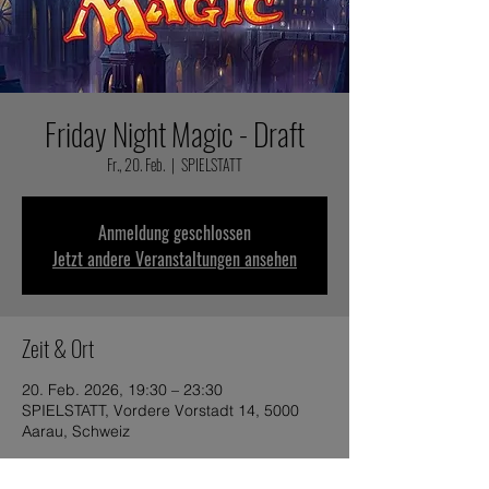
Friday Night Magic - Draft
Fr., 20. Feb.
  |  
SPIELSTATT
Anmeldung geschlossen
Jetzt andere Veranstaltungen ansehen
Zeit & Ort
20. Feb. 2026, 19:30 – 23:30
SPIELSTATT, Vordere Vorstadt 14, 5000
Aarau, Schweiz
Andere Termine